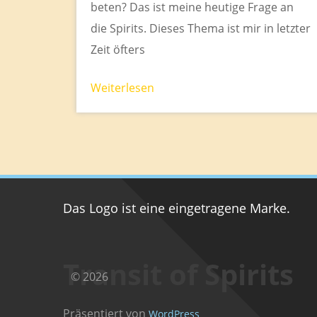
beten? Das ist meine heutige Frage an
die Spirits. Dieses Thema ist mir in letzter
Zeit öfters
Weiterlesen
Das Logo ist eine eingetragene Marke.
Transit of Spirits
© 2026
Präsentiert von
WordPress