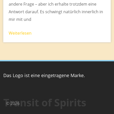
andere Frage – aber ich erhalte trotzdem eine
Antwort darauf. Es schwingt natürlich innerlich in
mir mit und
Weiterlesen
Das Logo ist eine eingetragene Marke.
Transit of Spirits
© 2026