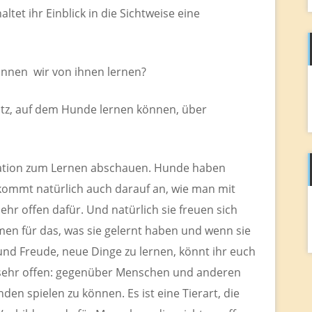
um
tet ihr Einblick in die Sichtweise eine
die
Lautstärke
zu
önnen wir von ihnen lernen?
regeln.
atz, auf dem Hunde lernen können, über
vation zum Lernen abschauen. Hunde haben
 kommt natürlich auch darauf an, wie man mit
hr offen dafür. Und natürlich sie freuen sich
n für das, was sie gelernt haben und wenn sie
und Freude, neue Dinge zu lernen, könnt ihr euch
l sehr offen: gegenüber Menschen und anderen
en spielen zu können. Es ist eine Tierart, die