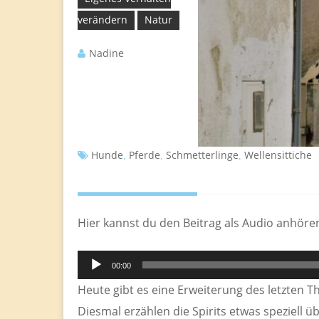
verändern
Natur
Nadine
Hunde
Pferde
Schmetterlinge
Wellensittiche
,
,
,
Hier kannst du den Beitrag als Audio anhöre
Audio-
00:00
Player
Heute gibt es eine Erweiterung des letzten 
Diesmal erzählen die Spirits etwas speziell 