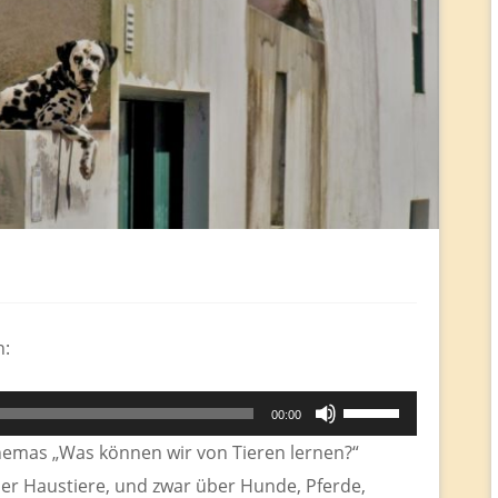
n:
Pfeiltasten
00:00
Hoch/Runter
Themas „Was können wir von Tieren lernen?“
benutzen,
über Haustiere, und zwar über Hunde, Pferde,