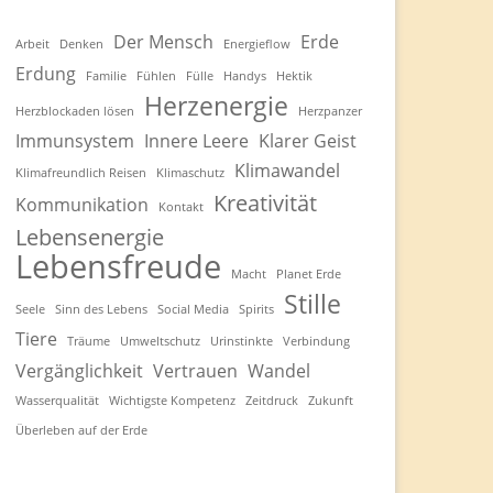
Der Mensch
Erde
Arbeit
Denken
Energieflow
Erdung
Familie
Fühlen
Fülle
Handys
Hektik
Herzenergie
Herzblockaden lösen
Herzpanzer
Immunsystem
Innere Leere
Klarer Geist
Klimawandel
Klimafreundlich Reisen
Klimaschutz
Kreativität
Kommunikation
Kontakt
Lebensenergie
Lebensfreude
Macht
Planet Erde
Stille
Seele
Sinn des Lebens
Social Media
Spirits
Tiere
Träume
Umweltschutz
Urinstinkte
Verbindung
Vergänglichkeit
Vertrauen
Wandel
Wasserqualität
Wichtigste Kompetenz
Zeitdruck
Zukunft
Überleben auf der Erde