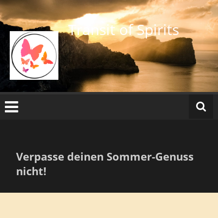
Zum
Inhalt
Transit of Spirits
springen
Verpasse deinen Sommer-Genuss
nicht!