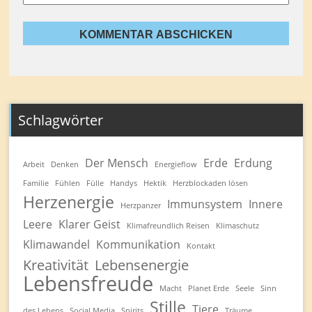
Schlagwörter
Der Mensch
Erde
Erdung
Arbeit
Denken
Energieflow
Familie
Fühlen
Fülle
Handys
Hektik
Herzblockaden lösen
Herzenergie
Immunsystem
Innere
Herzpanzer
Leere
Klarer Geist
Klimafreundlich Reisen
Klimaschutz
Klimawandel
Kommunikation
Kontakt
Kreativität
Lebensenergie
Lebensfreude
Macht
Planet Erde
Seele
Sinn
Stille
Tiere
des Lebens
Social Media
Spirits
Träume