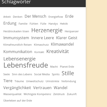
Schlagwörter
Der Mensch
Erde
Arbeit
Denken
Energieflow
Erdung
Familie
Fühlen
Fülle
Handys
Hektik
Herzenergie
Herzblockaden lösen
Herzpanzer
Immunsystem
Innere Leere
Klarer Geist
Klimawandel
Klimafreundlich Reisen
Klimaschutz
Kreativität
Kommunikation
Kontakt
Lebensenergie
Lebensfreude
Macht
Planet Erde
Stille
Seele
Sinn des Lebens
Social Media
Spirits
Tiere
Träume
Umweltschutz
Urinstinkte
Verbindung
Vergänglichkeit
Vertrauen
Wandel
Wasserqualität
Wichtigste Kompetenz
Zeitdruck
Zukunft
Überleben auf der Erde