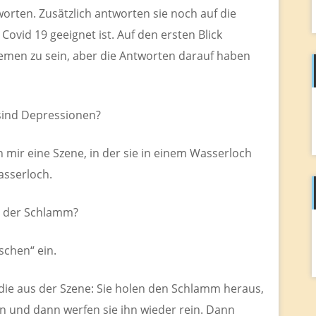
benutzen,
orten. Zusätzlich antworten sie noch auf die
um
ovid 19 geeignet ist. Auf den ersten Blick
die
emen zu sein, aber die Antworten darauf haben
Lautstärke
zu
regeln.
sind Depressionen?
en mir eine Szene, in der sie in einem Wasserloch
sserloch.
r der Schlamm?
schen“ ein.
odie aus der Szene: Sie holen den Schlamm heraus,
an und dann werfen sie ihn wieder rein. Dann