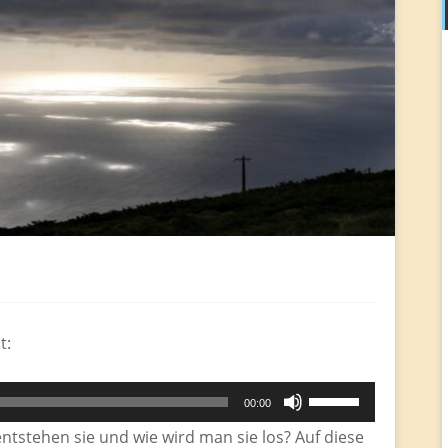
t:
Pfeiltasten
00:00
Hoch/Runter
entstehen sie und wie wird man sie los? Auf diese