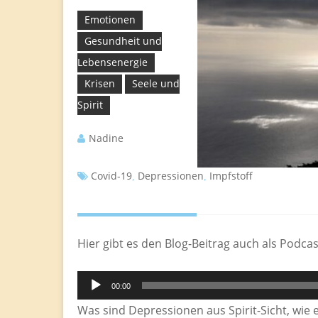
Emotionen
Gesundheit und
Lebensenergie
Krisen
Seele und
Spirit
Nadine
Covid-19
Depressionen
Impfstoff
,
,
Hier gibt es den Blog-Beitrag auch als Podcas
Audio-
00:00
Player
Was sind Depressionen aus Spirit-Sicht, wie 