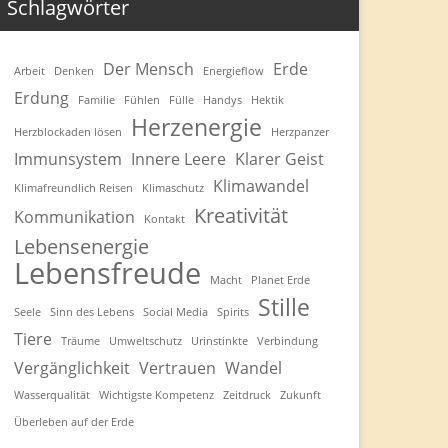
Schlagwörter
Der Mensch
Erde
Arbeit
Denken
Energieflow
Erdung
Familie
Fühlen
Fülle
Handys
Hektik
Herzenergie
Herzblockaden lösen
Herzpanzer
Immunsystem
Innere Leere
Klarer Geist
Klimawandel
Klimafreundlich Reisen
Klimaschutz
Kreativität
Kommunikation
Kontakt
Lebensenergie
Lebensfreude
Macht
Planet Erde
Stille
Seele
Sinn des Lebens
Social Media
Spirits
Tiere
Träume
Umweltschutz
Urinstinkte
Verbindung
Vergänglichkeit
Vertrauen
Wandel
Wasserqualität
Wichtigste Kompetenz
Zeitdruck
Zukunft
Überleben auf der Erde